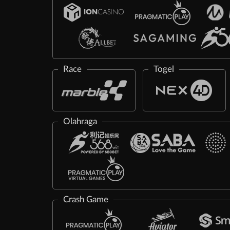
Race
Togel
Olahraga
Crash Game