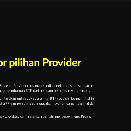
 pilihan Provider
agam Provider ternama tersedia lengkap di situs slot gacor
nggu pembaruan RTP dari beragam permainan yang tersedia.
Pastikan untuk cek selalu nilai RTP sebelum bermain, hal ini
aster77 dan pemain bisa merasakan layanan yang maksimal dan
 sewaktu-waktu, kami sarankan pemain mengecek menu Promo