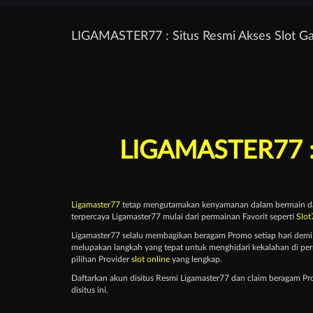
LIGAMASTER77 : Situs Resmi Akses Slot Gac
LIGAMASTER77 : S
Ligamaster77
tetap mengutamakan kenyamanan dalam bermain dan me
terpercaya Ligamaster77 mulai dari permainan Favorit seperti
Slot
Ligamaster77 selalu membagikan beragam Promo setiap hari demi me
melupakan langkah yang tepat untuk menghidari kekalahan di per
pilihan Provider
slot online
yang lengkap.
Daftarkan akun disitus Resmi Ligamaster77 dan claim beragam P
disitus ini.