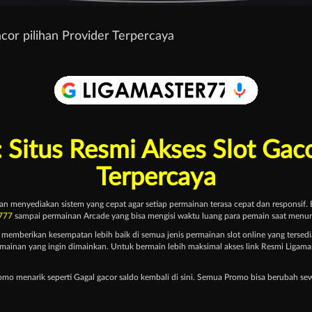
or pilihan Provider Terpercaya
itus Resmi Akses Slot Gacor
Terpercaya
nyediakan sistem yang cepat agar setiap permainan terasa cepat dan responsif. Ber
777
sampai permainan Arcade yang bisa mengisi waktu luang para pemain saat menu
mberikan kesempatan lebih baik di semua jenis permainan slot online yang tersedia. 
mainan yang ingin dimainkan. Untuk bermain lebih maksimal akses link Resmi Ligam
romo menarik seperti Gagal gacor saldo kembali di sini. Semua Promo bisa berubah